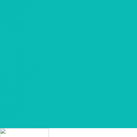
Наполнители
Компания
О компании
О шоколаде
Разработка макета
Отзывы
Партнерам
Для рекламных агенств
Годовой контракт
Для гостиниц
Для кофеен/ ресторанов
Доставка
Фотогалерея
Портфолио
Информация
Контакты
Вопрос-ответ