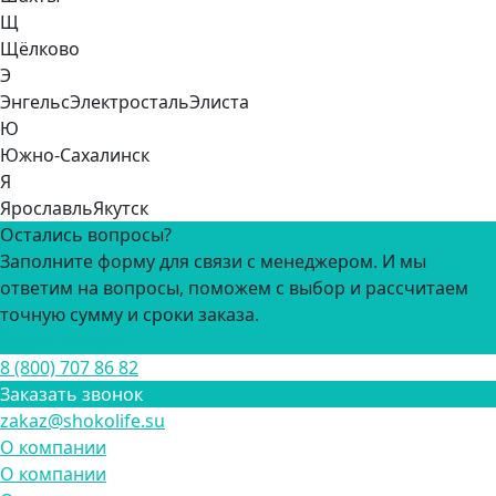
Щ
Щёлково
Э
Энгельс
Электросталь
Элиста
Ю
Южно-Сахалинск
Я
Ярославль
Якутск
Остались вопросы?
Заполните форму для связи с менеджером. И мы
ответим на вопросы, поможем с выбор и рассчитаем
точную сумму и сроки заказа.
Задать вопрос
8 (800) 707 86 82
Заказать звонок
zakaz@shokolife.su
О компании
О компании