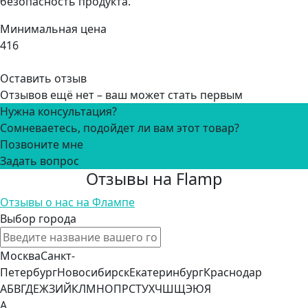
безопасность продукта.
Минимальная цена
416
Оставить отзыв
Отзывов ещё нет – ваш может стать первым
Нужна консультация?
Сомневаетесь, подойдет ли вам этот товар?
Позвоните мне
Задать вопрос
Отзывы на Flamp
Отзывы о нас на Флампе
Выбор города
Москва
Санкт-
Петербург
Новосибирск
Екатеринбург
Краснодар
А
Б
В
Г
Д
Е
Ж
З
И
Й
К
Л
М
Н
О
П
Р
С
Т
У
Х
Ч
Ш
Щ
Э
Ю
Я
А