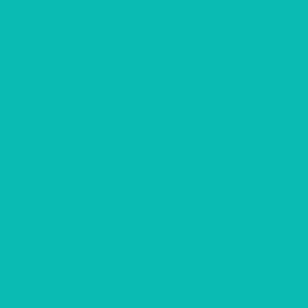
Информация
Контакты
Вопрос-ответ
...
Каталог товаров
Шоколад с логотипом
Наборы шоколада
Наборы конфет
Наборы трюфелей ручной работы
Открытки с шоколадом
Печенье с предсказанием
Корпоративные подарки
Корпоративные подарки на 23 февраля
Корпоративные подарки на 8 марта
Корпоративные подарки на Новый Год
Подарки Крафт
Подарки с алкоголем
Чай с логотипом
Мёд, крем-мёд с логотипом