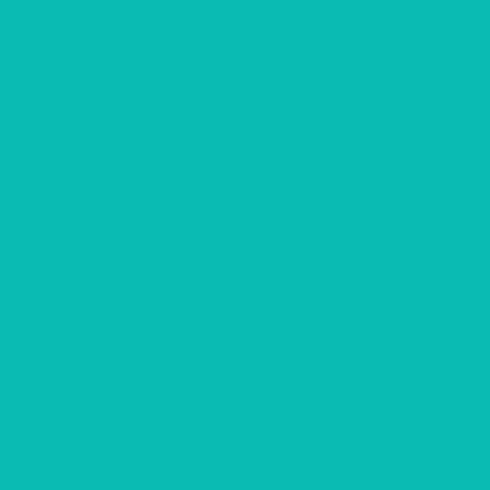
Корпоративные подарки на Новый Год
Подарки Крафт
Подарки с алкоголем
Чай с логотипом
Мёд, крем-мёд с логотипом
Наполнители
Компания
О компании
О шоколаде
Разработка макета
Отзывы
Партнерам
Для рекламных агенств
Годовой контракт
Для гостиниц
Для кофеен/ ресторанов
Доставка
Фотогалерея
Портфолио