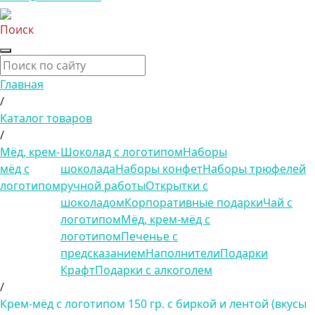
Поиск
Главная
/
Каталог товаров
/
Мёд, крем-
Шоколад с логотипом
Наборы
мёд с
шоколада
Наборы конфет
Наборы трюфелей
логотипом
ручной работы
Открытки с
шоколадом
Корпоративные подарки
Чай с
логотипом
Мёд, крем-мёд с
логотипом
Печенье с
предсказанием
Наполнители
Подарки
Крафт
Подарки с алкоголем
/
Крем-мёд с логотипом 150 гр. с биркой и лентой (вкусы