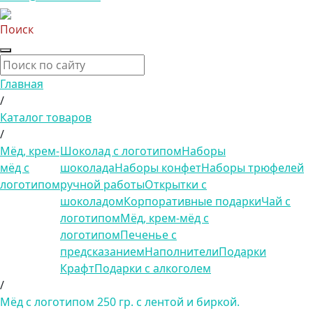
Поиск
Главная
/
Каталог товаров
/
Мёд, крем-
Шоколад с логотипом
Наборы
мёд с
шоколада
Наборы конфет
Наборы трюфелей
логотипом
ручной работы
Открытки с
шоколадом
Корпоративные подарки
Чай с
логотипом
Мёд, крем-мёд с
логотипом
Печенье с
предсказанием
Наполнители
Подарки
Крафт
Подарки с алкоголем
/
Мёд с логотипом 250 гр. с лентой и биркой.