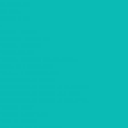
Информация
Контакты
Вопрос-ответ
...
Каталог товаров
Шоколад с логотипом
Наборы шоколада
Наборы конфет
Наборы трюфелей ручной работы
Открытки с шоколадом
Печенье с предсказанием
Корпоративные подарки
Корпоративные подарки на 23 февраля
Корпоративные подарки на 8 марта
Корпоративные подарки на Новый Год
Подарки Крафт
Подарки с алкоголем
Чай с логотипом
Мёд, крем-мёд с логотипом