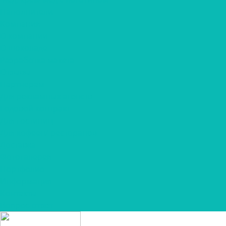
Наполнители
Компания
О компании
О шоколаде
Разработка макета
Отзывы
Партнерам
Для рекламных агенств
Годовой контракт
Для гостиниц
Для кофеен/ ресторанов
Доставка
Фотогалерея
Портфолио
Информация
Контакты
Вопрос-ответ