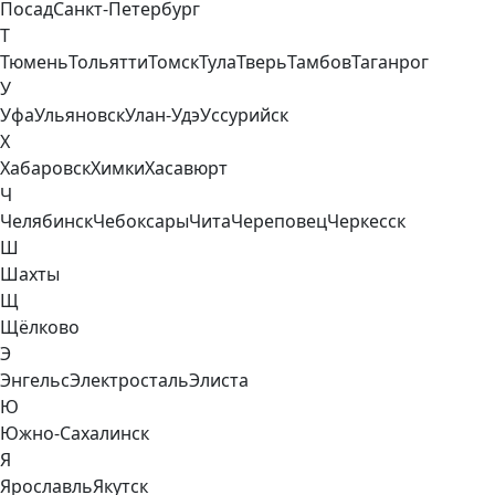
Посад
Санкт-Петербург
Т
Тюмень
Тольятти
Томск
Тула
Тверь
Тамбов
Таганрог
У
Уфа
Ульяновск
Улан-Удэ
Уссурийск
Х
Хабаровск
Химки
Хасавюрт
Ч
Челябинск
Чебоксары
Чита
Череповец
Черкесск
Ш
Шахты
Щ
Щёлково
Э
Энгельс
Электросталь
Элиста
Ю
Южно-Сахалинск
Я
Ярославль
Якутск