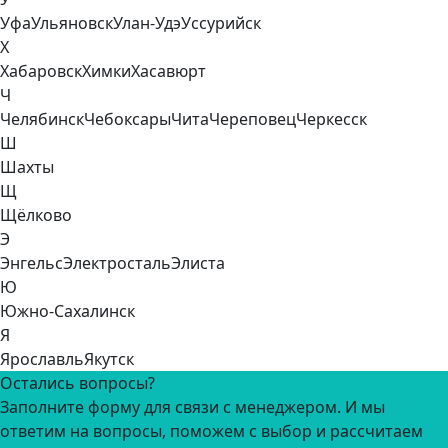
Уфа
Ульяновск
Улан-Удэ
Уссурийск
Х
Хабаровск
Химки
Хасавюрт
Ч
Челябинск
Чебоксары
Чита
Череповец
Черкесск
Ш
Шахты
Щ
Щёлково
Э
Энгельс
Электросталь
Элиста
Ю
Южно-Сахалинск
Я
Ярославль
Якутск
Остались вопросы?
Заполните форму для связи с менеджером. И мы
ответим на вопросы, поможем с выбор и рассчитаем