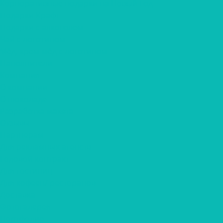
Корпоративные подарки на Новый Год
Подарки Крафт
Подарки с алкоголем
Чай с логотипом
Мёд, крем-мёд с логотипом
Наполнители
Компания
О компании
О шоколаде
Разработка макета
Отзывы
Партнерам
Для рекламных агенств
Годовой контракт
Для гостиниц
Для кофеен/ ресторанов
Доставка
Фотогалерея
Портфолио