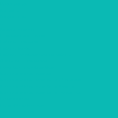
Информация
Контакты
Вопрос-ответ
...
Каталог товаров
Шоколад с логотипом
Наборы шоколада
Наборы конфет
Наборы трюфелей ручной работы
Открытки с шоколадом
Печенье с предсказанием
Корпоративные подарки
Корпоративные подарки на 23 февраля
Корпоративные подарки на 8 марта
Корпоративные подарки на Новый Год
Подарки Крафт
Подарки с алкоголем
Чай с логотипом
Мёд, крем-мёд с логотипом