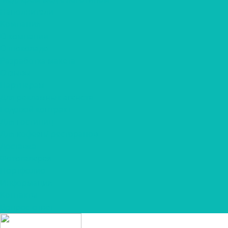
Наполнители
Компания
О компании
О шоколаде
Разработка макета
Отзывы
Партнерам
Для рекламных агенств
Годовой контракт
Для гостиниц
Для кофеен/ ресторанов
Доставка
Фотогалерея
Портфолио
Информация
Контакты
Вопрос-ответ