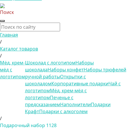
Поиск
Главная
/
Каталог товаров
/
Мёд, крем-
Шоколад с логотипом
Наборы
мёд с
шоколада
Наборы конфет
Наборы трюфелей
логотипом
ручной работы
Открытки с
шоколадом
Корпоративные подарки
Чай с
логотипом
Мёд, крем-мёд с
логотипом
Печенье с
предсказанием
Наполнители
Подарки
Крафт
Подарки с алкоголем
/
Подарочный набор 1128