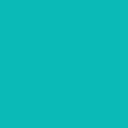
Корпоративные подарки на Новый Год
Подарки Крафт
Подарки с алкоголем
Чай с логотипом
Мёд, крем-мёд с логотипом
Наполнители
Компания
О компании
О шоколаде
Разработка макета
Отзывы
Партнерам
Для рекламных агенств
Годовой контракт
Для гостиниц
Для кофеен/ ресторанов
Доставка
Фотогалерея
Портфолио