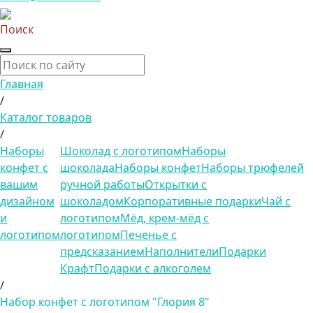
Поиск
Главная
/
Каталог товаров
/
Наборы
Шоколад с логотипом
Наборы
конфет с
шоколада
Наборы конфет
Наборы трюфелей
вашим
ручной работы
Открытки с
дизайном
шоколадом
Корпоративные подарки
Чай с
и
логотипом
Мёд, крем-мёд с
логотипом
логотипом
Печенье с
предсказанием
Наполнители
Подарки
Крафт
Подарки с алкоголем
/
Набор конфет с логотипом "Глория 8"