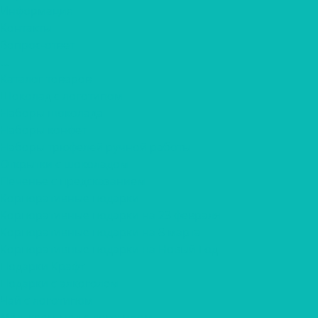
Информация
Контакты
Вопрос-ответ
...
Каталог товаров
Шоколад с логотипом
Наборы шоколада
Наборы конфет
Наборы трюфелей ручной работы
Открытки с шоколадом
Печенье с предсказанием
Корпоративные подарки
Корпоративные подарки на 23 февраля
Корпоративные подарки на 8 марта
Корпоративные подарки на Новый Год
Подарки Крафт
Подарки с алкоголем
Чай с логотипом
Мёд, крем-мёд с логотипом