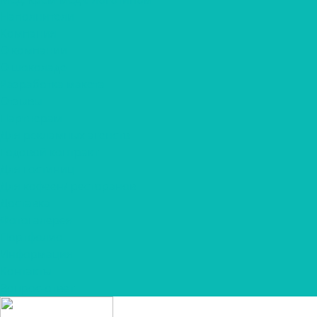
Наполнители
Компания
О компании
О шоколаде
Разработка макета
Отзывы
Партнерам
Для рекламных агенств
Годовой контракт
Для гостиниц
Для кофеен/ ресторанов
Доставка
Фотогалерея
Портфолио
Информация
Контакты
Вопрос-ответ