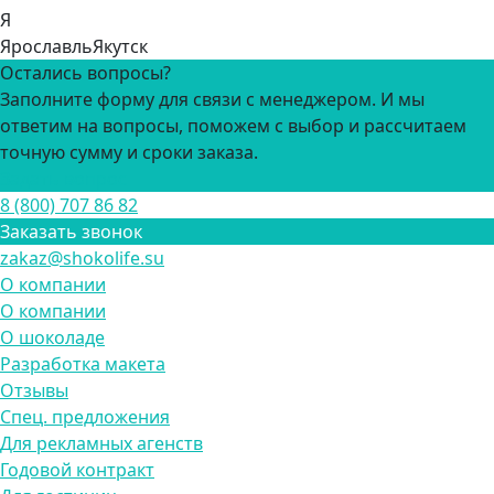
Я
Ярославль
Якутск
Остались вопросы?
Заполните форму для связи с менеджером. И мы
ответим на вопросы, поможем с выбор и рассчитаем
точную сумму и сроки заказа.
Задать вопрос
8 (800) 707 86 82
Заказать звонок
zakaz@shokolife.su
О компании
О компании
О шоколаде
Разработка макета
Отзывы
Спец. предложения
Для рекламных агенств
Годовой контракт