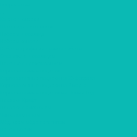
Вопрос-ответ
...
Каталог товаров
Шоколад с логотипом
Наборы шоколада
Наборы конфет
Наборы трюфелей ручной работы
Открытки с шоколадом
Печенье с предсказанием
Корпоративные подарки
Корпоративные подарки на 23 февраля
Корпоративные подарки на 8 марта
Корпоративные подарки на Новый Год
Подарки Крафт
Подарки с алкоголем
Чай с логотипом
Мёд, крем-мёд с логотипом
Наполнители
Компания