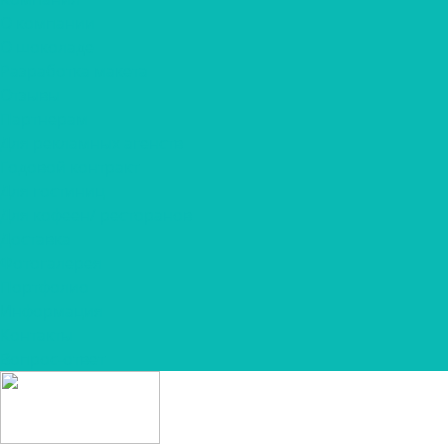
О компании
О шоколаде
Разработка макета
Отзывы
Партнерам
Для рекламных агенств
Годовой контракт
Для гостиниц
Для кофеен/ ресторанов
Доставка
Фотогалерея
Портфолио
Информация
Контакты
Вопрос-ответ