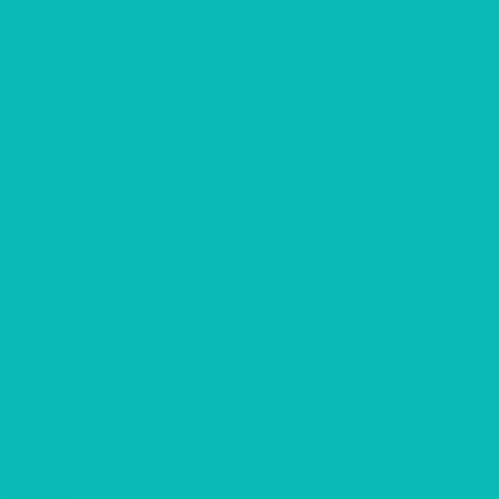
Подарки с алкоголем
Чай с логотипом
Мёд, крем-мёд с логотипом
Наполнители
Компания
О компании
О шоколаде
Разработка макета
Отзывы
Партнерам
Для рекламных агенств
Годовой контракт
Для гостиниц
Для кофеен/ ресторанов
Доставка
Фотогалерея
Портфолио
Информация
Контакты