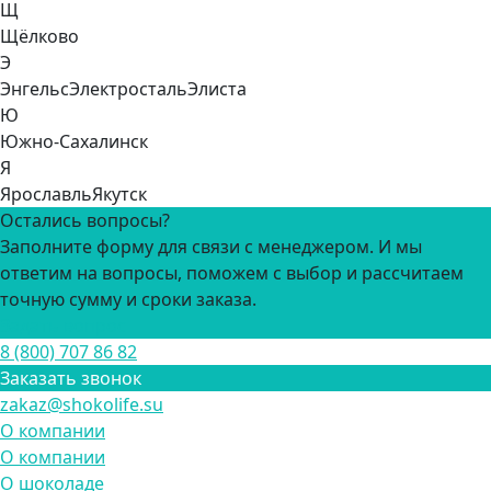
Щ
Щёлково
Э
Энгельс
Электросталь
Элиста
Ю
Южно-Сахалинск
Я
Ярославль
Якутск
Остались вопросы?
Заполните форму для связи с менеджером. И мы
ответим на вопросы, поможем с выбор и рассчитаем
точную сумму и сроки заказа.
Задать вопрос
8 (800) 707 86 82
Заказать звонок
zakaz@shokolife.su
О компании
О компании
О шоколаде