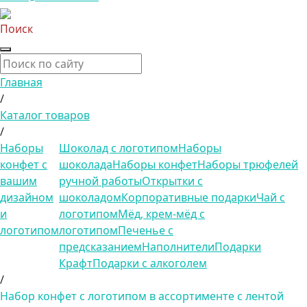
Поиск
Главная
/
Каталог товаров
/
Наборы
Шоколад с логотипом
Наборы
конфет с
шоколада
Наборы конфет
Наборы трюфелей
вашим
ручной работы
Открытки с
дизайном
шоколадом
Корпоративные подарки
Чай с
и
логотипом
Мёд, крем-мёд с
логотипом
логотипом
Печенье с
предсказанием
Наполнители
Подарки
Крафт
Подарки с алкоголем
/
Набор конфет с логотипом в ассортименте с лентой