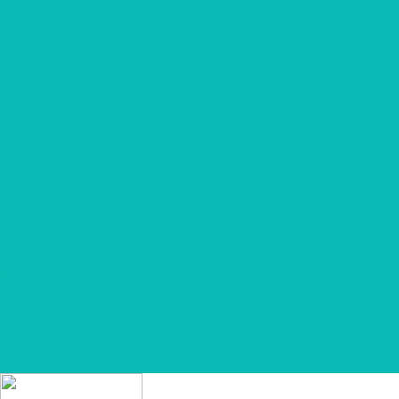
Наполнители
Компания
О компании
О шоколаде
Разработка макета
Отзывы
Партнерам
Для рекламных агенств
Годовой контракт
Для гостиниц
Для кофеен/ ресторанов
Доставка
Фотогалерея
Портфолио
Информация
Контакты
Вопрос-ответ