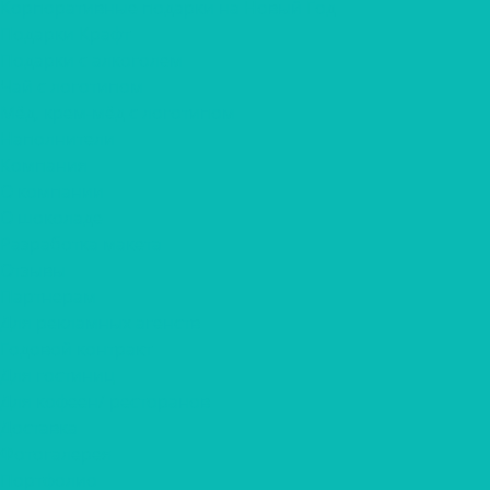
Корпоративные подарки на Новый Год
Подарки Крафт
Подарки с алкоголем
Чай с логотипом
Мёд, крем-мёд с логотипом
Наполнители
Компания
О компании
О шоколаде
Разработка макета
Отзывы
Партнерам
Для рекламных агенств
Годовой контракт
Для гостиниц
Для кофеен/ ресторанов
Доставка
Фотогалерея
Портфолио