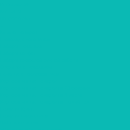
Информация
Контакты
Вопрос-ответ
...
Каталог товаров
Шоколад с логотипом
Наборы шоколада
Наборы конфет
Наборы трюфелей ручной работы
Открытки с шоколадом
Печенье с предсказанием
Корпоративные подарки
Корпоративные подарки на 23 февраля
Корпоративные подарки на 8 марта
Корпоративные подарки на Новый Год
Подарки Крафт
Подарки с алкоголем
Чай с логотипом
Мёд, крем-мёд с логотипом