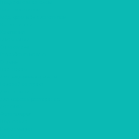
Подарки с алкоголем
Чай с логотипом
Мёд, крем-мёд с логотипом
Наполнители
Компания
О компании
О шоколаде
Разработка макета
Отзывы
Партнерам
Для рекламных агенств
Годовой контракт
Для гостиниц
Для кофеен/ ресторанов
Доставка
Фотогалерея
Портфолио
Информация
Контакты