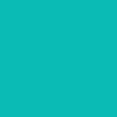
Вопрос-ответ
...
Каталог товаров
Шоколад с логотипом
Наборы шоколада
Наборы конфет
Наборы трюфелей ручной работы
Открытки с шоколадом
Печенье с предсказанием
Корпоративные подарки
Корпоративные подарки на 23 февраля
Корпоративные подарки на 8 марта
Корпоративные подарки на Новый Год
Подарки Крафт
Подарки с алкоголем
Чай с логотипом
Мёд, крем-мёд с логотипом
Наполнители
Компания