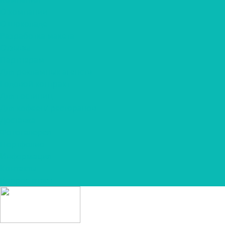
О компании
О шоколаде
Разработка макета
Отзывы
Партнерам
Для рекламных агенств
Годовой контракт
Для гостиниц
Для кофеен/ ресторанов
Доставка
Фотогалерея
Портфолио
Информация
Контакты
Вопрос-ответ