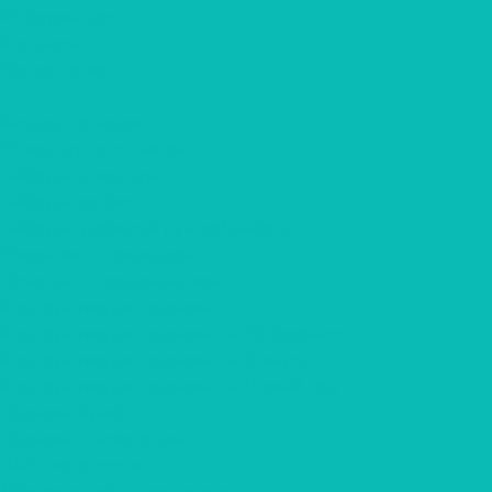
Информация
Контакты
Вопрос-ответ
...
Каталог товаров
Шоколад с логотипом
Наборы шоколада
Наборы конфет
Наборы трюфелей ручной работы
Открытки с шоколадом
Печенье с предсказанием
Корпоративные подарки
Корпоративные подарки на 23 февраля
Корпоративные подарки на 8 марта
Корпоративные подарки на Новый Год
Подарки Крафт
Подарки с алкоголем
Чай с логотипом
Мёд, крем-мёд с логотипом