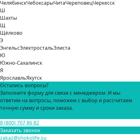
Челябинск
Чебоксары
Чита
Череповец
Черкесск
Ш
Шахты
Щ
Щёлково
Э
Энгельс
Электросталь
Элиста
Ю
Южно-Сахалинск
Я
Ярославль
Якутск
Остались вопросы?
Заполните форму для связи с менеджером. И мы
ответим на вопросы, поможем с выбор и рассчитаем
точную сумму и сроки заказа.
Задать вопрос
8 (800) 707 86 82
Заказать звонок
zakaz@shokolife.su