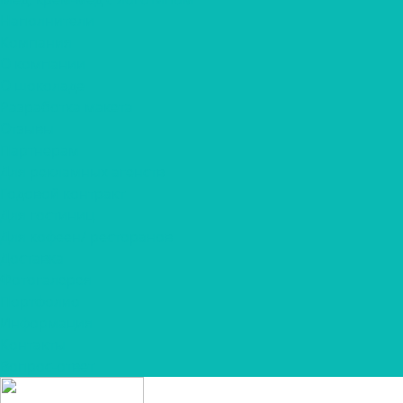
Наполнители
Компания
О компании
О шоколаде
Разработка макета
Отзывы
Партнерам
Для рекламных агенств
Годовой контракт
Для гостиниц
Для кофеен/ ресторанов
Доставка
Фотогалерея
Портфолио
Информация
Контакты
Вопрос-ответ