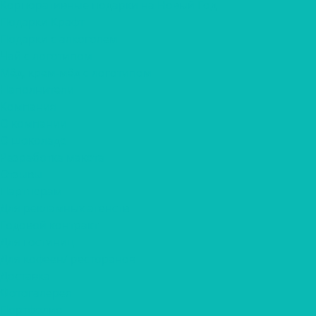
Корпоративные подарки на Новый Год
Подарки Крафт
Подарки с алкоголем
Чай с логотипом
Мёд, крем-мёд с логотипом
Наполнители
Компания
О компании
О шоколаде
Разработка макета
Отзывы
Партнерам
Для рекламных агенств
Годовой контракт
Для гостиниц
Для кофеен/ ресторанов
Доставка
Фотогалерея
Портфолио