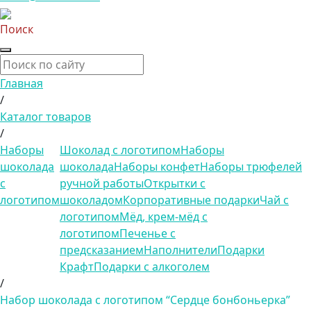
Поиск
Главная
/
Каталог товаров
/
Наборы
Шоколад с логотипом
Наборы
шоколада
шоколада
Наборы конфет
Наборы трюфелей
с
ручной работы
Открытки с
логотипом
шоколадом
Корпоративные подарки
Чай с
логотипом
Мёд, крем-мёд с
логотипом
Печенье с
предсказанием
Наполнители
Подарки
Крафт
Подарки с алкоголем
/
Набор шоколада с логотипом “Сердце бонбоньерка”