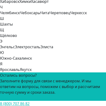
Хабаровск
Химки
Хасавюрт
Ч
Челябинск
Чебоксары
Чита
Череповец
Черкесск
Ш
Шахты
Щ
Щёлково
Э
Энгельс
Электросталь
Элиста
Ю
Южно-Сахалинск
Я
Ярославль
Якутск
Остались вопросы?
Заполните форму для связи с менеджером. И мы
ответим на вопросы, поможем с выбор и рассчитаем
точную сумму и сроки заказа.
Задать вопрос
8 (800) 707 86 82