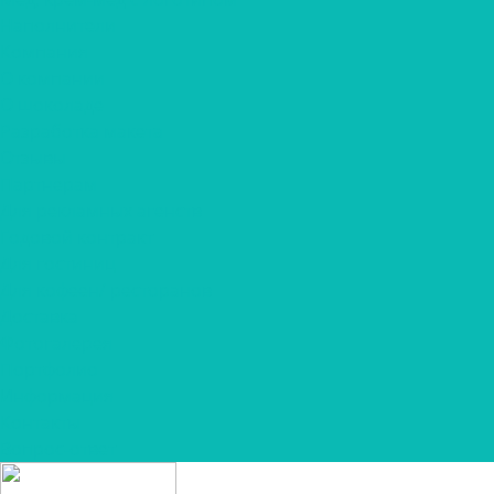
Наполнители
Компания
О компании
О шоколаде
Разработка макета
Отзывы
Партнерам
Для рекламных агенств
Годовой контракт
Для гостиниц
Для кофеен/ ресторанов
Доставка
Фотогалерея
Портфолио
Информация
Контакты
Вопрос-ответ