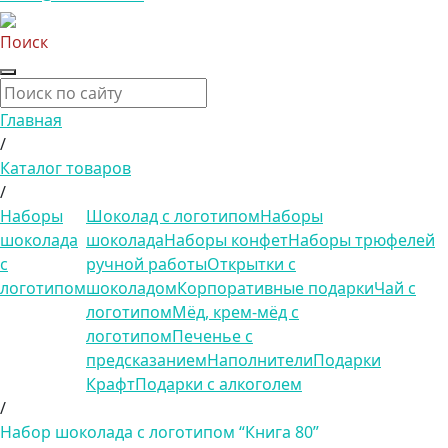
Поиск
Главная
/
Каталог товаров
/
Наборы
Шоколад с логотипом
Наборы
шоколада
шоколада
Наборы конфет
Наборы трюфелей
с
ручной работы
Открытки с
логотипом
шоколадом
Корпоративные подарки
Чай с
логотипом
Мёд, крем-мёд с
логотипом
Печенье с
предсказанием
Наполнители
Подарки
Крафт
Подарки с алкоголем
/
Набор шоколада с логотипом “Книга 80”