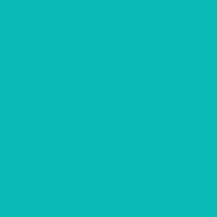
Корпоративные подарки на Новый Год
Подарки Крафт
Подарки с алкоголем
Чай с логотипом
Мёд, крем-мёд с логотипом
Наполнители
Компания
О компании
О шоколаде
Разработка макета
Отзывы
Партнерам
Для рекламных агенств
Годовой контракт
Для гостиниц
Для кофеен/ ресторанов
Доставка
Фотогалерея
Портфолио