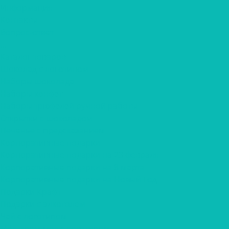
Информация
Контакты
Вопрос-ответ
...
Каталог товаров
Шоколад с логотипом
Наборы шоколада
Наборы конфет
Наборы трюфелей ручной работы
Открытки с шоколадом
Печенье с предсказанием
Корпоративные подарки
Корпоративные подарки на 23 февраля
Корпоративные подарки на 8 марта
Корпоративные подарки на Новый Год
Подарки Крафт
Подарки с алкоголем
Чай с логотипом
Мёд, крем-мёд с логотипом