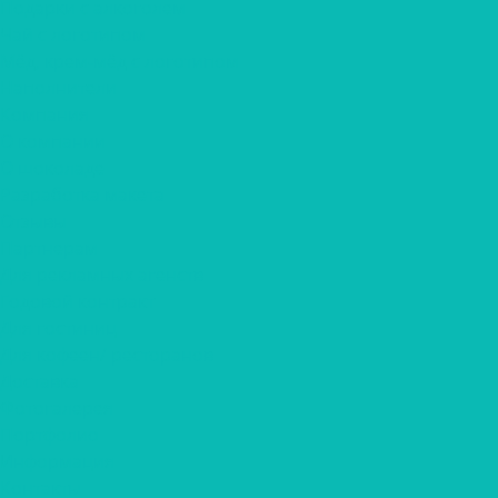
Подарки с алкоголем
Чай с логотипом
Мёд, крем-мёд с логотипом
Наполнители
Компания
О компании
О шоколаде
Разработка макета
Отзывы
Партнерам
Для рекламных агенств
Годовой контракт
Для гостиниц
Для кофеен/ ресторанов
Доставка
Фотогалерея
Портфолио
Информация
Контакты