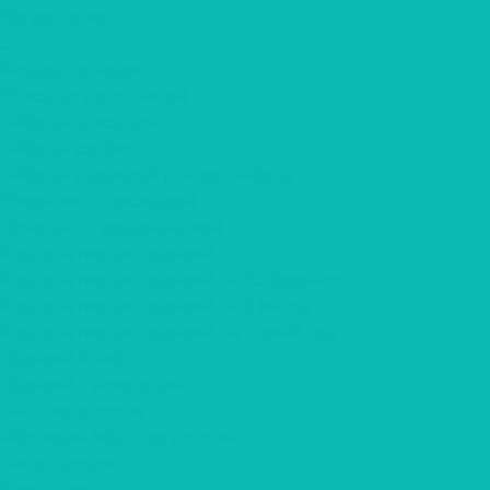
Вопрос-ответ
...
Каталог товаров
Шоколад с логотипом
Наборы шоколада
Наборы конфет
Наборы трюфелей ручной работы
Открытки с шоколадом
Печенье с предсказанием
Корпоративные подарки
Корпоративные подарки на 23 февраля
Корпоративные подарки на 8 марта
Корпоративные подарки на Новый Год
Подарки Крафт
Подарки с алкоголем
Чай с логотипом
Мёд, крем-мёд с логотипом
Наполнители
Компания