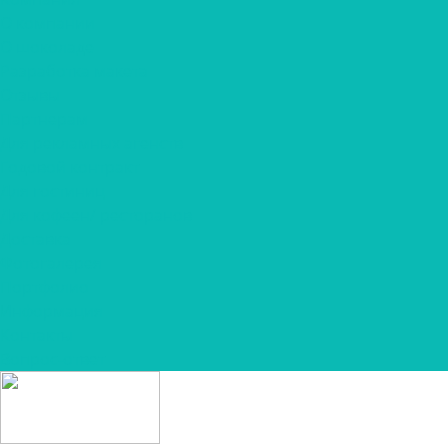
О компании
О шоколаде
Разработка макета
Отзывы
Партнерам
Для рекламных агенств
Годовой контракт
Для гостиниц
Для кофеен/ ресторанов
Доставка
Фотогалерея
Портфолио
Информация
Контакты
Вопрос-ответ