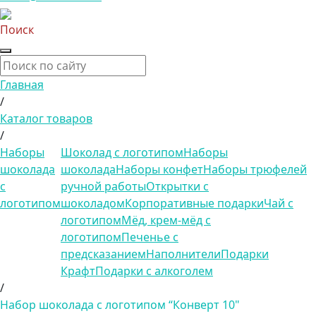
Поиск
Главная
/
Каталог товаров
/
Наборы
Шоколад с логотипом
Наборы
шоколада
шоколада
Наборы конфет
Наборы трюфелей
с
ручной работы
Открытки с
логотипом
шоколадом
Корпоративные подарки
Чай с
логотипом
Мёд, крем-мёд с
логотипом
Печенье с
предсказанием
Наполнители
Подарки
Крафт
Подарки с алкоголем
/
Набор шоколада с логотипом “Конверт 10"