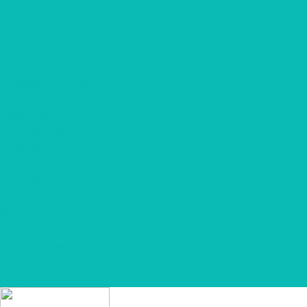
Наполнители
Компания
О компании
О шоколаде
Разработка макета
Отзывы
Партнерам
Для рекламных агенств
Годовой контракт
Для гостиниц
Для кофеен/ ресторанов
Доставка
Фотогалерея
Портфолио
Информация
Контакты
Вопрос-ответ