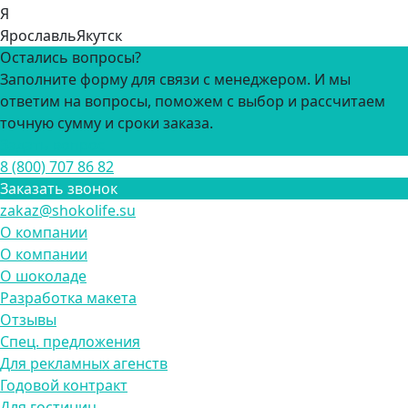
Я
Ярославль
Якутск
Остались вопросы?
Заполните форму для связи с менеджером. И мы
ответим на вопросы, поможем с выбор и рассчитаем
точную сумму и сроки заказа.
Задать вопрос
8 (800) 707 86 82
Заказать звонок
zakaz@shokolife.su
О компании
О компании
О шоколаде
Разработка макета
Отзывы
Спец. предложения
Для рекламных агенств
Годовой контракт
Для гостиниц