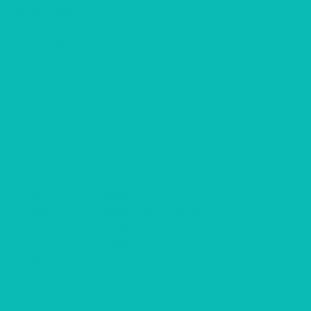
Информация
Контакты
Вопрос-ответ
...
Каталог товаров
Шоколад с логотипом
Наборы шоколада
Наборы конфет
Наборы трюфелей ручной работы
Открытки с шоколадом
Печенье с предсказанием
Корпоративные подарки
Корпоративные подарки на 23 февраля
Корпоративные подарки на 8 марта
Корпоративные подарки на Новый Год
Подарки Крафт
Подарки с алкоголем
Чай с логотипом
Мёд, крем-мёд с логотипом