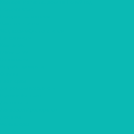
Корпоративные подарки на Новый Год
Подарки Крафт
Подарки с алкоголем
Чай с логотипом
Мёд, крем-мёд с логотипом
Наполнители
Компания
О компании
О шоколаде
Разработка макета
Отзывы
Партнерам
Для рекламных агенств
Годовой контракт
Для гостиниц
Для кофеен/ ресторанов
Доставка
Фотогалерея
Портфолио