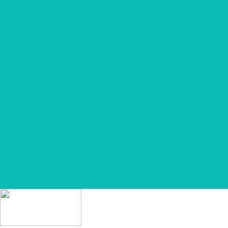
О компании
О шоколаде
Разработка макета
Отзывы
Партнерам
Для рекламных агенств
Годовой контракт
Для гостиниц
Для кофеен/ ресторанов
Доставка
Фотогалерея
Портфолио
Информация
Контакты
Вопрос-ответ