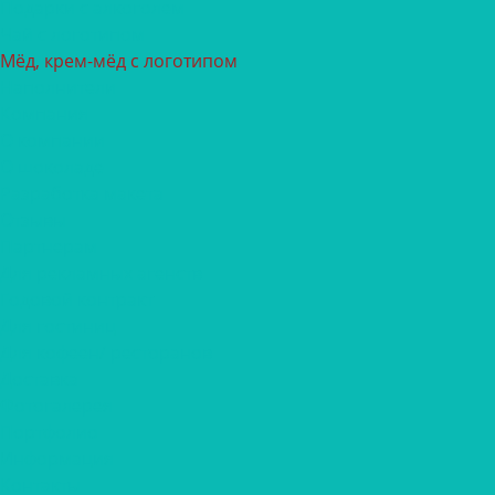
Подарки с алкоголем
Чай с логотипом
Мёд, крем-мёд с логотипом
Наполнители
Компания
О компании
О шоколаде
Разработка макета
Отзывы
Партнерам
Для рекламных агенств
Годовой контракт
Для гостиниц
Для кофеен/ ресторанов
Доставка
Фотогалерея
Портфолио
Информация
Контакты