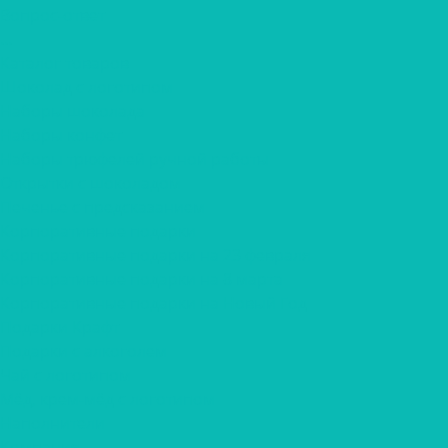
Вопрос-ответ
...
Каталог товаров
Шоколад с логотипом
Наборы шоколада
Наборы конфет
Наборы трюфелей ручной работы
Открытки с шоколадом
Печенье с предсказанием
Корпоративные подарки
Корпоративные подарки на 23 февраля
Корпоративные подарки на 8 марта
Корпоративные подарки на Новый Год
Подарки Крафт
Подарки с алкоголем
Чай с логотипом
Мёд, крем-мёд с логотипом
Наполнители
Компания