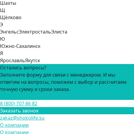
Шахты
Щ
Щёлково
Э
Энгельс
Электросталь
Элиста
Ю
Южно-Сахалинск
Я
Ярославль
Якутск
Остались вопросы?
Заполните форму для связи с менеджером. И мы
ответим на вопросы, поможем с выбор и рассчитаем
точную сумму и сроки заказа.
Задать вопрос
8 (800) 707 86 82
Заказать звонок
zakaz@shokolife.su
О компании
О компании