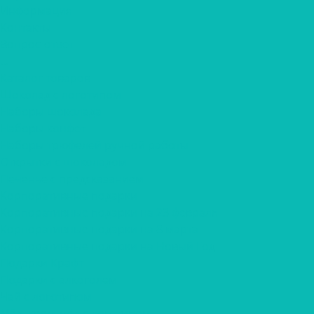
Информация
Контакты
Вопрос-ответ
...
Каталог товаров
Шоколад с логотипом
Наборы шоколада
Наборы конфет
Наборы трюфелей ручной работы
Открытки с шоколадом
Печенье с предсказанием
Корпоративные подарки
Корпоративные подарки на 23 февраля
Корпоративные подарки на 8 марта
Корпоративные подарки на Новый Год
Подарки Крафт
Подарки с алкоголем
Чай с логотипом
Мёд, крем-мёд с логотипом