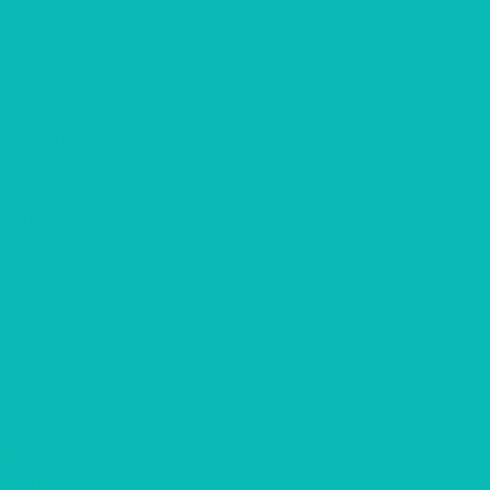
Корпоративные подарки на Новый Год
Подарки Крафт
Подарки с алкоголем
Чай с логотипом
Мёд, крем-мёд с логотипом
Наполнители
Компания
О компании
О шоколаде
Разработка макета
Отзывы
Партнерам
Для рекламных агенств
Годовой контракт
Для гостиниц
Для кофеен/ ресторанов
Доставка
Фотогалерея
Портфолио