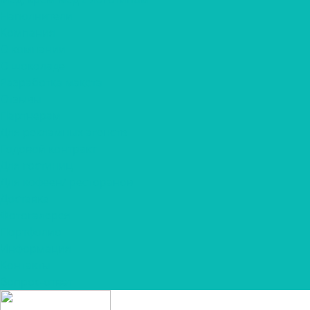
Наполнители
Компания
О компании
О шоколаде
Разработка макета
Отзывы
Партнерам
Для рекламных агенств
Годовой контракт
Для гостиниц
Для кофеен/ ресторанов
Доставка
Фотогалерея
Портфолио
Информация
Контакты
Вопрос-ответ