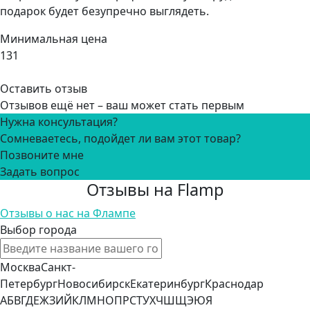
подарок будет безупречно выглядеть.
Минимальная цена
131
Оставить отзыв
Отзывов ещё нет – ваш может стать первым
Нужна консультация?
Сомневаетесь, подойдет ли вам этот товар?
Позвоните мне
Задать вопрос
Отзывы на Flamp
Отзывы о нас на Флампе
Выбор города
Москва
Санкт-
Петербург
Новосибирск
Екатеринбург
Краснодар
А
Б
В
Г
Д
Е
Ж
З
И
Й
К
Л
М
Н
О
П
Р
С
Т
У
Х
Ч
Ш
Щ
Э
Ю
Я