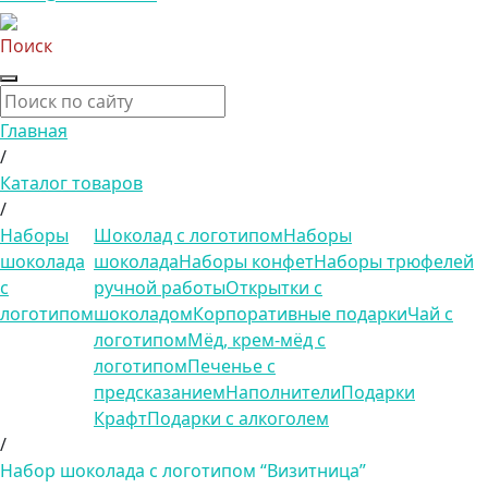
Поиск
Главная
/
Каталог товаров
/
Наборы
Шоколад с логотипом
Наборы
шоколада
шоколада
Наборы конфет
Наборы трюфелей
с
ручной работы
Открытки с
логотипом
шоколадом
Корпоративные подарки
Чай с
логотипом
Мёд, крем-мёд с
логотипом
Печенье с
предсказанием
Наполнители
Подарки
Крафт
Подарки с алкоголем
/
Набор шоколада с логотипом “Визитница”