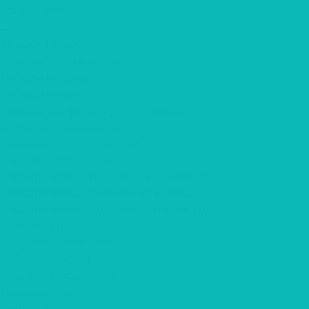
Вопрос-ответ
...
Каталог товаров
Шоколад с логотипом
Наборы шоколада
Наборы конфет
Наборы трюфелей ручной работы
Открытки с шоколадом
Печенье с предсказанием
Корпоративные подарки
Корпоративные подарки на 23 февраля
Корпоративные подарки на 8 марта
Корпоративные подарки на Новый Год
Подарки Крафт
Подарки с алкоголем
Чай с логотипом
Мёд, крем-мёд с логотипом
Наполнители
Компания