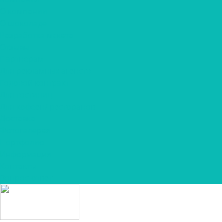
О компании
О шоколаде
Разработка макета
Отзывы
Партнерам
Для рекламных агенств
Годовой контракт
Для гостиниц
Для кофеен/ ресторанов
Доставка
Фотогалерея
Портфолио
Информация
Контакты
Вопрос-ответ