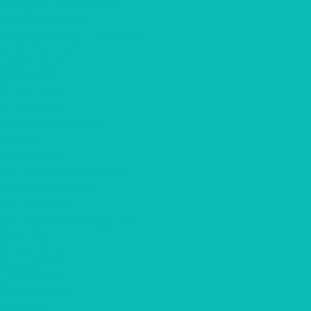
Подарки с алкоголем
Чай с логотипом
Мёд, крем-мёд с логотипом
Наполнители
Компания
О компании
О шоколаде
Разработка макета
Отзывы
Партнерам
Для рекламных агенств
Годовой контракт
Для гостиниц
Для кофеен/ ресторанов
Доставка
Фотогалерея
Портфолио
Информация
Контакты