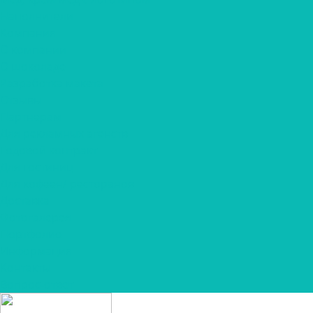
Наполнители
Компания
О компании
О шоколаде
Разработка макета
Отзывы
Партнерам
Для рекламных агенств
Годовой контракт
Для гостиниц
Для кофеен/ ресторанов
Доставка
Фотогалерея
Портфолио
Информация
Контакты
Вопрос-ответ