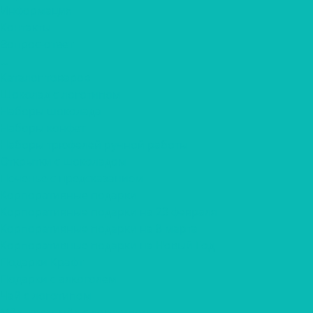
Информация
Контакты
Вопрос-ответ
...
Каталог товаров
Шоколад с логотипом
Наборы шоколада
Наборы конфет
Наборы трюфелей ручной работы
Открытки с шоколадом
Печенье с предсказанием
Корпоративные подарки
Корпоративные подарки на 23 февраля
Корпоративные подарки на 8 марта
Корпоративные подарки на Новый Год
Подарки Крафт
Подарки с алкоголем
Чай с логотипом
Мёд, крем-мёд с логотипом