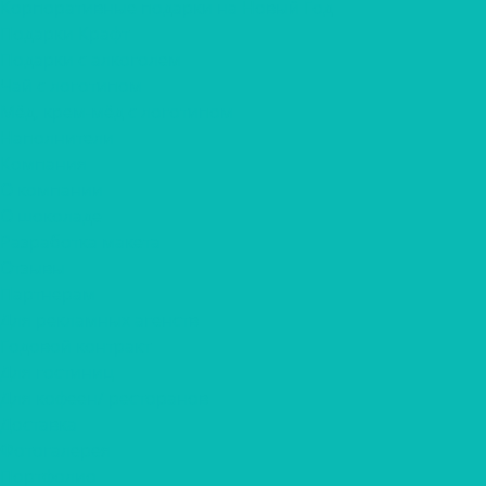
Корпоративные подарки на Новый Год
Подарки Крафт
Подарки с алкоголем
Чай с логотипом
Мёд, крем-мёд с логотипом
Наполнители
Компания
О компании
О шоколаде
Разработка макета
Отзывы
Партнерам
Для рекламных агенств
Годовой контракт
Для гостиниц
Для кофеен/ ресторанов
Доставка
Фотогалерея
Портфолио