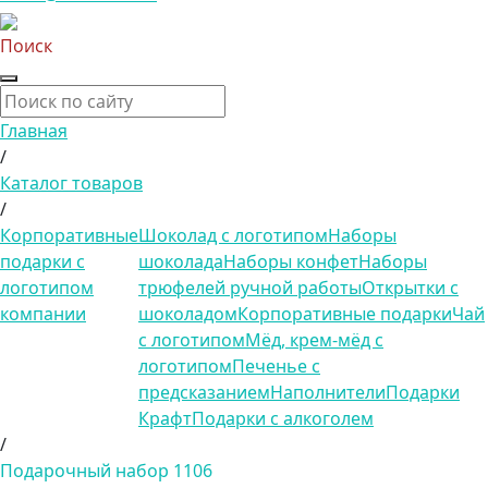
Поиск
Главная
/
Каталог товаров
/
Корпоративные
Шоколад с логотипом
Наборы
подарки с
шоколада
Наборы конфет
Наборы
логотипом
трюфелей ручной работы
Открытки с
компании
шоколадом
Корпоративные подарки
Чай
с логотипом
Мёд, крем-мёд с
логотипом
Печенье с
предсказанием
Наполнители
Подарки
Крафт
Подарки с алкоголем
/
Подарочный набор 1106