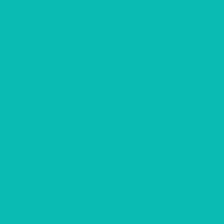
Информация
Контакты
Вопрос-ответ
...
Каталог товаров
Шоколад с логотипом
Наборы шоколада
Наборы конфет
Наборы трюфелей ручной работы
Открытки с шоколадом
Печенье с предсказанием
Корпоративные подарки
Корпоративные подарки на 23 февраля
Корпоративные подарки на 8 марта
Корпоративные подарки на Новый Год
Подарки Крафт
Подарки с алкоголем
Чай с логотипом
Мёд, крем-мёд с логотипом