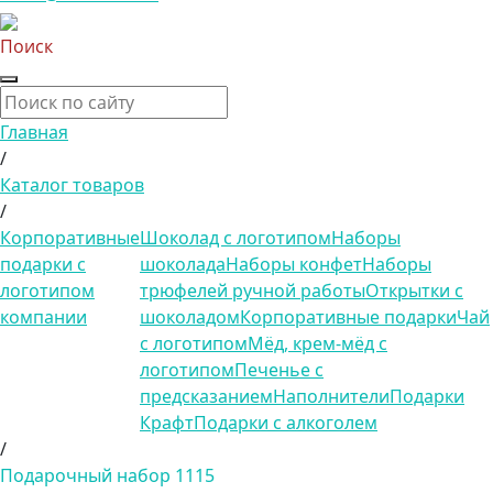
Поиск
Главная
/
Каталог товаров
/
Корпоративные
Шоколад с логотипом
Наборы
подарки с
шоколада
Наборы конфет
Наборы
логотипом
трюфелей ручной работы
Открытки с
компании
шоколадом
Корпоративные подарки
Чай
с логотипом
Мёд, крем-мёд с
логотипом
Печенье с
предсказанием
Наполнители
Подарки
Крафт
Подарки с алкоголем
/
Подарочный набор 1115