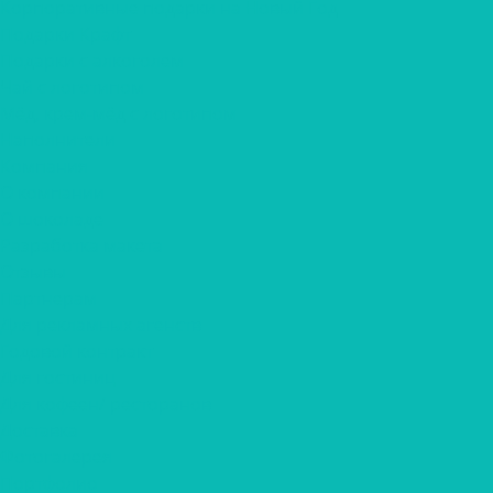
Корпоративные подарки на Новый Год
Подарки Крафт
Подарки с алкоголем
Чай с логотипом
Мёд, крем-мёд с логотипом
Наполнители
Компания
О компании
О шоколаде
Разработка макета
Отзывы
Партнерам
Для рекламных агенств
Годовой контракт
Для гостиниц
Для кофеен/ ресторанов
Доставка
Фотогалерея
Портфолио