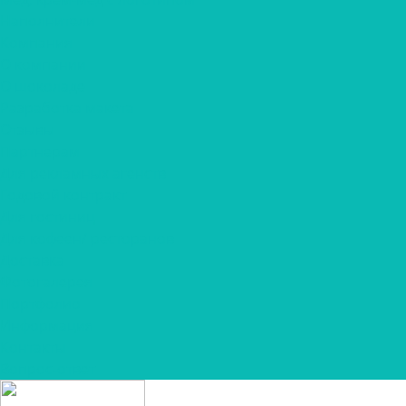
Наполнители
Компания
О компании
О шоколаде
Разработка макета
Отзывы
Партнерам
Для рекламных агенств
Годовой контракт
Для гостиниц
Для кофеен/ ресторанов
Доставка
Фотогалерея
Портфолио
Информация
Контакты
Вопрос-ответ