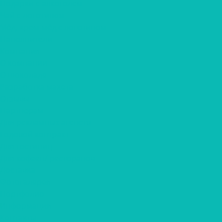
Подарки с алкоголем
Чай с логотипом
Мёд, крем-мёд с логотипом
Наполнители
Компания
О компании
О шоколаде
Разработка макета
Отзывы
Партнерам
Для рекламных агенств
Годовой контракт
Для гостиниц
Для кофеен/ ресторанов
Доставка
Фотогалерея
Портфолио
Информация
Контакты