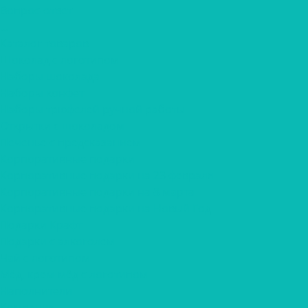
Вопрос-ответ
...
Каталог товаров
Шоколад с логотипом
Наборы шоколада
Наборы конфет
Наборы трюфелей ручной работы
Открытки с шоколадом
Печенье с предсказанием
Корпоративные подарки
Корпоративные подарки на 23 февраля
Корпоративные подарки на 8 марта
Корпоративные подарки на Новый Год
Подарки Крафт
Подарки с алкоголем
Чай с логотипом
Мёд, крем-мёд с логотипом
Наполнители
Компания