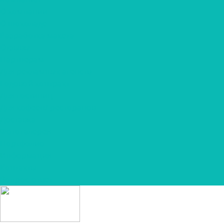
О компании
О шоколаде
Разработка макета
Отзывы
Партнерам
Для рекламных агенств
Годовой контракт
Для гостиниц
Для кофеен/ ресторанов
Доставка
Фотогалерея
Портфолио
Информация
Контакты
Вопрос-ответ