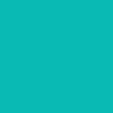
Информация
Контакты
Вопрос-ответ
...
Каталог товаров
Шоколад с логотипом
Наборы шоколада
Наборы конфет
Наборы трюфелей ручной работы
Открытки с шоколадом
Печенье с предсказанием
Корпоративные подарки
Корпоративные подарки на 23 февраля
Корпоративные подарки на 8 марта
Корпоративные подарки на Новый Год
Подарки Крафт
Подарки с алкоголем
Чай с логотипом
Мёд, крем-мёд с логотипом