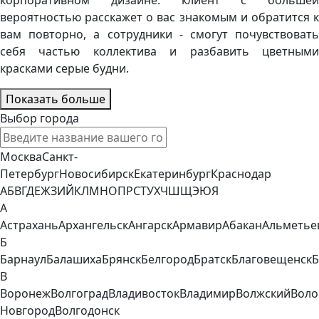
корпоративном дизайне. клиент с большей
вероятностью расскажет о вас знакомым и обратится к
вам повторно, а сотрудники - смогут почувствовать
себя частью коллектива и разбавить цветными
красками серые будни.
Показать больше
Выбор города
Москва
Санкт-
Петербург
Новосибирск
Екатеринбург
Краснодар
А
Б
В
Г
Д
Е
Ж
З
И
Й
К
Л
М
Н
О
П
Р
С
Т
У
Х
Ч
Ш
Щ
Э
Ю
Я
А
Астрахань
Архангельск
Ангарск
Армавир
Абакан
Альметье
Б
Барнаул
Балашиха
Брянск
Белгород
Братск
Благовещенск
Б
В
Воронеж
Волгоград
Владивосток
Владимир
Волжский
Воло
Новгород
Волгодонск