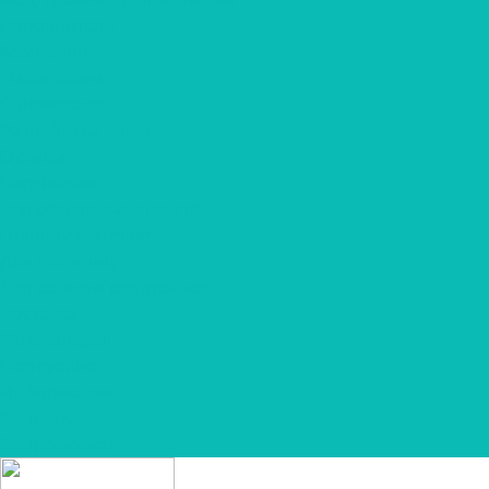
Наполнители
Компания
О компании
О шоколаде
Разработка макета
Отзывы
Партнерам
Для рекламных агенств
Годовой контракт
Для гостиниц
Для кофеен/ ресторанов
Доставка
Фотогалерея
Портфолио
Информация
Контакты
Вопрос-ответ