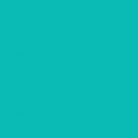
Корпоративные подарки на Новый Год
Подарки Крафт
Подарки с алкоголем
Чай с логотипом
Мёд, крем-мёд с логотипом
Наполнители
Компания
О компании
О шоколаде
Разработка макета
Отзывы
Партнерам
Для рекламных агенств
Годовой контракт
Для гостиниц
Для кофеен/ ресторанов
Доставка
Фотогалерея
Портфолио