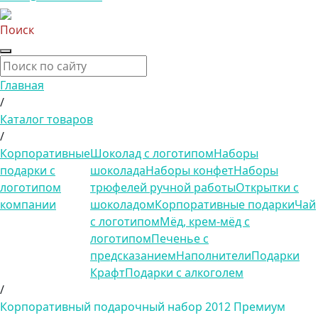
Поиск
Главная
/
Каталог товаров
/
Корпоративные
Шоколад с логотипом
Наборы
подарки с
шоколада
Наборы конфет
Наборы
логотипом
трюфелей ручной работы
Открытки с
компании
шоколадом
Корпоративные подарки
Чай
с логотипом
Мёд, крем-мёд с
логотипом
Печенье с
предсказанием
Наполнители
Подарки
Крафт
Подарки с алкоголем
/
Корпоративный подарочный набор 2012 Премиум