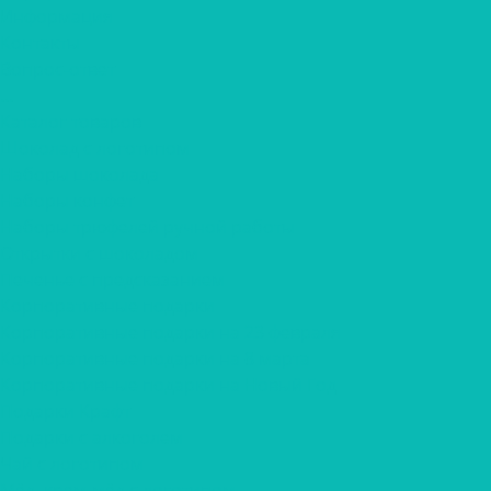
Информация
Контакты
Вопрос-ответ
...
Каталог товаров
Шоколад с логотипом
Наборы шоколада
Наборы конфет
Наборы трюфелей ручной работы
Открытки с шоколадом
Печенье с предсказанием
Корпоративные подарки
Корпоративные подарки на 23 февраля
Корпоративные подарки на 8 марта
Корпоративные подарки на Новый Год
Подарки Крафт
Подарки с алкоголем
Чай с логотипом
Мёд, крем-мёд с логотипом