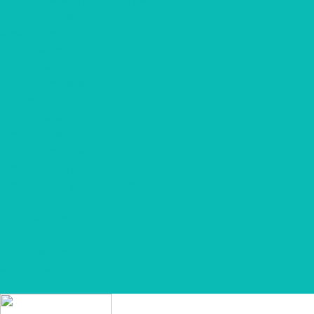
Наполнители
Компания
О компании
О шоколаде
Разработка макета
Отзывы
Партнерам
Для рекламных агенств
Годовой контракт
Для гостиниц
Для кофеен/ ресторанов
Доставка
Фотогалерея
Портфолио
Информация
Контакты
Вопрос-ответ