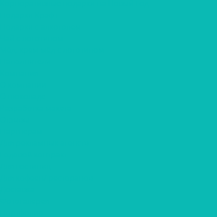
Корпоративные подарки на Новый Год
Подарки Крафт
Подарки с алкоголем
Чай с логотипом
Мёд, крем-мёд с логотипом
Наполнители
Компания
О компании
О шоколаде
Разработка макета
Отзывы
Партнерам
Для рекламных агенств
Годовой контракт
Для гостиниц
Для кофеен/ ресторанов
Доставка
Фотогалерея
Портфолио