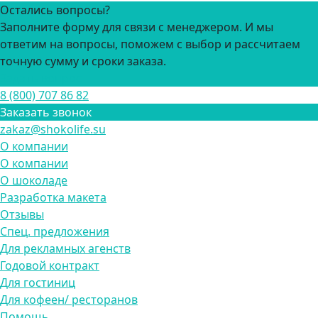
Остались вопросы?
Заполните форму для связи с менеджером. И мы
ответим на вопросы, поможем с выбор и рассчитаем
точную сумму и сроки заказа.
Задать вопрос
8 (800) 707 86 82
Заказать звонок
zakaz@shokolife.su
О компании
О компании
О шоколаде
Разработка макета
Отзывы
Спец. предложения
Для рекламных агенств
Годовой контракт
Для гостиниц
Для кофеен/ ресторанов
Помощь