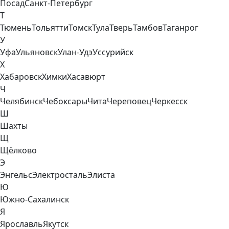
Посад
Санкт-Петербург
Т
Тюмень
Тольятти
Томск
Тула
Тверь
Тамбов
Таганрог
У
Уфа
Ульяновск
Улан-Удэ
Уссурийск
Х
Хабаровск
Химки
Хасавюрт
Ч
Челябинск
Чебоксары
Чита
Череповец
Черкесск
Ш
Шахты
Щ
Щёлково
Э
Энгельс
Электросталь
Элиста
Ю
Южно-Сахалинск
Я
Ярославль
Якутск