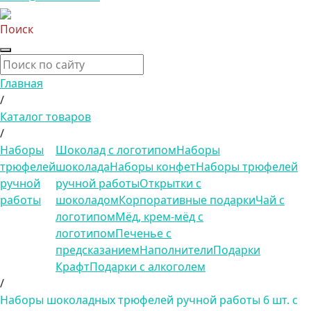
Поиск
Главная
/
Каталог товаров
/
Наборы
Шоколад с логотипом
Наборы
трюфелей
шоколада
Наборы конфет
Наборы трюфелей
ручной
ручной работы
Открытки с
работы
шоколадом
Корпоративные подарки
Чай с
логотипом
Мёд, крем-мёд с
логотипом
Печенье с
предсказанием
Наполнители
Подарки
Крафт
Подарки с алкоголем
/
Наборы шоколадных трюфелей ручной работы 6 шт. с