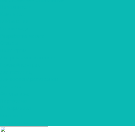
Наполнители
Компания
О компании
О шоколаде
Разработка макета
Отзывы
Партнерам
Для рекламных агенств
Годовой контракт
Для гостиниц
Для кофеен/ ресторанов
Доставка
Фотогалерея
Портфолио
Информация
Контакты
Вопрос-ответ