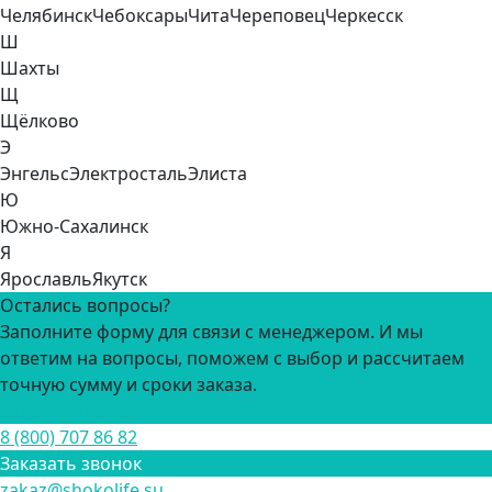
Челябинск
Чебоксары
Чита
Череповец
Черкесск
Ш
Шахты
Щ
Щёлково
Э
Энгельс
Электросталь
Элиста
Ю
Южно-Сахалинск
Я
Ярославль
Якутск
Остались вопросы?
Заполните форму для связи с менеджером. И мы
ответим на вопросы, поможем с выбор и рассчитаем
точную сумму и сроки заказа.
Задать вопрос
8 (800) 707 86 82
Заказать звонок
zakaz@shokolife.su