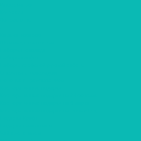
Информация
Контакты
Вопрос-ответ
...
Каталог товаров
Шоколад с логотипом
Наборы шоколада
Наборы конфет
Наборы трюфелей ручной работы
Открытки с шоколадом
Печенье с предсказанием
Корпоративные подарки
Корпоративные подарки на 23 февраля
Корпоративные подарки на 8 марта
Корпоративные подарки на Новый Год
Подарки Крафт
Подарки с алкоголем
Чай с логотипом
Мёд, крем-мёд с логотипом