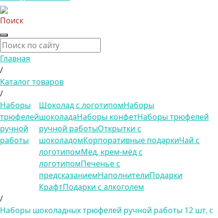
Поиск
Главная
/
Каталог товаров
/
Наборы
Шоколад с логотипом
Наборы
трюфелей
шоколада
Наборы конфет
Наборы трюфелей
ручной
ручной работы
Открытки с
работы
шоколадом
Корпоративные подарки
Чай с
логотипом
Мёд, крем-мёд с
логотипом
Печенье с
предсказанием
Наполнители
Подарки
Крафт
Подарки с алкоголем
/
Наборы шоколадных трюфелей ручной работы 12 шт. с