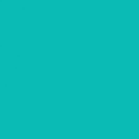
Корпоративные подарки на Новый Год
Подарки Крафт
Подарки с алкоголем
Чай с логотипом
Мёд, крем-мёд с логотипом
Наполнители
Компания
О компании
О шоколаде
Разработка макета
Отзывы
Партнерам
Для рекламных агенств
Годовой контракт
Для гостиниц
Для кофеен/ ресторанов
Доставка
Фотогалерея
Портфолио