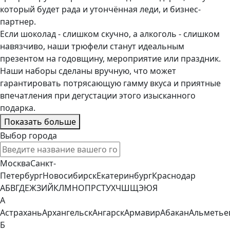
который будет рада и утончённая леди, и бизнес-
партнер.
Если шоколад - слишком скучно, а алкоголь - слишком
навязчиво, наши трюфели станут идеальным
презентом на годовщину, мероприятие или праздник.
Наши наборы сделаны вручную, что может
гарантировать потрясающую гамму вкуса и приятные
впечатления при дегустации этого изысканного
подарка.
Показать больше
Выбор города
Москва
Санкт-
Петербург
Новосибирск
Екатеринбург
Краснодар
А
Б
В
Г
Д
Е
Ж
З
И
Й
К
Л
М
Н
О
П
Р
С
Т
У
Х
Ч
Ш
Щ
Э
Ю
Я
А
Астрахань
Архангельск
Ангарск
Армавир
Абакан
Альметье
Б