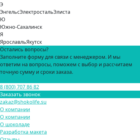
Э
Энгельс
Электросталь
Элиста
Ю
Южно-Сахалинск
Я
Ярославль
Якутск
Остались вопросы?
Заполните форму для связи с менеджером. И мы
ответим на вопросы, поможем с выбор и рассчитаем
точную сумму и сроки заказа.
Задать вопрос
8 (800) 707 86 82
Заказать звонок
zakaz@shokolife.su
О компании
О компании
О шоколаде
Разработка макета
Отзывы