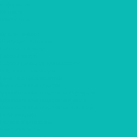
Информация
Контакты
Вопрос-ответ
...
Каталог товаров
Шоколад с логотипом
Наборы шоколада
Наборы конфет
Наборы трюфелей ручной работы
Открытки с шоколадом
Печенье с предсказанием
Корпоративные подарки
Корпоративные подарки на 23 февраля
Корпоративные подарки на 8 марта
Корпоративные подарки на Новый Год
Подарки Крафт
Подарки с алкоголем
Чай с логотипом
Мёд, крем-мёд с логотипом