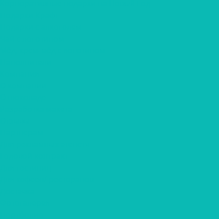
Корпоративные подарки на Новый Год
Подарки Крафт
Подарки с алкоголем
Чай с логотипом
Мёд, крем-мёд с логотипом
Наполнители
Компания
О компании
О шоколаде
Разработка макета
Отзывы
Партнерам
Для рекламных агенств
Годовой контракт
Для гостиниц
Для кофеен/ ресторанов
Доставка
Фотогалерея
Портфолио