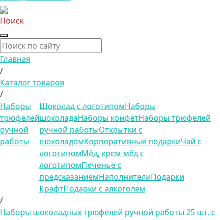
Поиск
Главная
/
Каталог товаров
/
Наборы
Шоколад с логотипом
Наборы
трюфелей
шоколада
Наборы конфет
Наборы трюфелей
ручной
ручной работы
Открытки с
работы
шоколадом
Корпоративные подарки
Чай с
логотипом
Мёд, крем-мёд с
логотипом
Печенье с
предсказанием
Наполнители
Подарки
Крафт
Подарки с алкоголем
/
Наборы шоколадных трюфелей ручной работы 25 шт. с