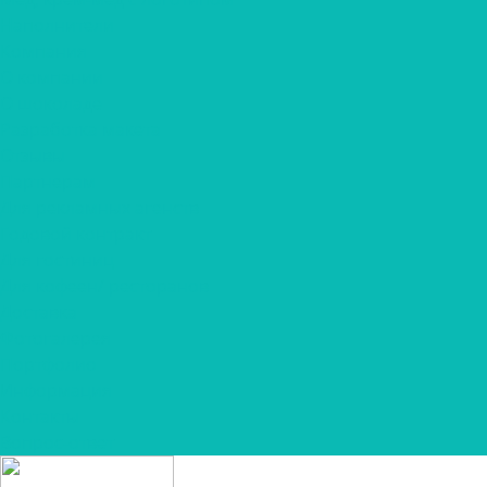
Наполнители
Компания
О компании
О шоколаде
Разработка макета
Отзывы
Партнерам
Для рекламных агенств
Годовой контракт
Для гостиниц
Для кофеен/ ресторанов
Доставка
Фотогалерея
Портфолио
Информация
Контакты
Вопрос-ответ