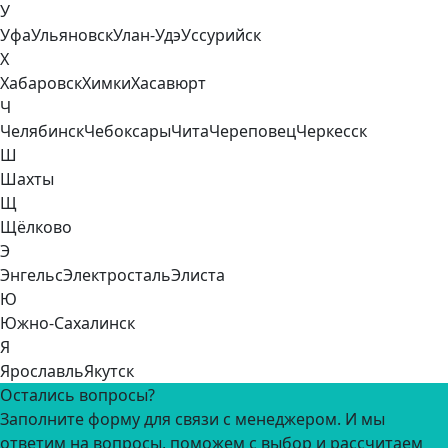
У
Уфа
Ульяновск
Улан-Удэ
Уссурийск
Х
Хабаровск
Химки
Хасавюрт
Ч
Челябинск
Чебоксары
Чита
Череповец
Черкесск
Ш
Шахты
Щ
Щёлково
Э
Энгельс
Электросталь
Элиста
Ю
Южно-Сахалинск
Я
Ярославль
Якутск
Остались вопросы?
Заполните форму для связи с менеджером. И мы
ответим на вопросы, поможем с выбор и рассчитаем