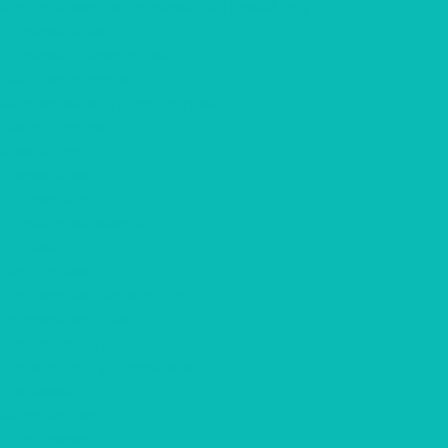
Корпоративные подарки на Новый Год
Подарки Крафт
Подарки с алкоголем
Чай с логотипом
Мёд, крем-мёд с логотипом
Наполнители
Компания
О компании
О шоколаде
Разработка макета
Отзывы
Партнерам
Для рекламных агенств
Годовой контракт
Для гостиниц
Для кофеен/ ресторанов
Доставка
Фотогалерея
Портфолио