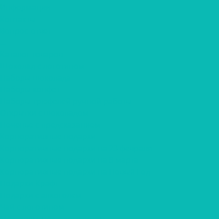
Информация
Контакты
Вопрос-ответ
...
Каталог товаров
Шоколад с логотипом
Наборы шоколада
Наборы конфет
Наборы трюфелей ручной работы
Открытки с шоколадом
Печенье с предсказанием
Корпоративные подарки
Корпоративные подарки на 23 февраля
Корпоративные подарки на 8 марта
Корпоративные подарки на Новый Год
Подарки Крафт
Подарки с алкоголем
Чай с логотипом
Мёд, крем-мёд с логотипом