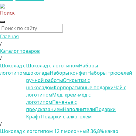
Поиск
Главная
/
Каталог товаров
/
Шоколад с
Шоколад с логотипом
Наборы
логотипом
шоколада
Наборы конфет
Наборы трюфелей
ручной работы
Открытки с
шоколадом
Корпоративные подарки
Чай с
логотипом
Мёд, крем-мёд с
логотипом
Печенье с
предсказанием
Наполнители
Подарки
Крафт
Подарки с алкоголем
/
Шоколад с логотипом 12 г молочный 36,8% какао