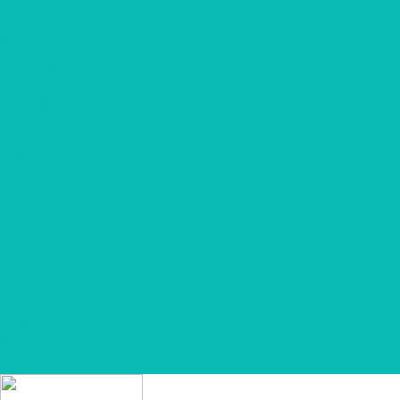
Наполнители
Компания
О компании
О шоколаде
Разработка макета
Отзывы
Партнерам
Для рекламных агенств
Годовой контракт
Для гостиниц
Для кофеен/ ресторанов
Доставка
Фотогалерея
Портфолио
Информация
Контакты
Вопрос-ответ